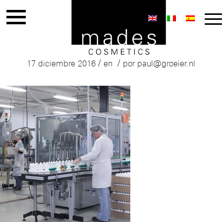
Mades Production
/
/
17 diciembre 2016
en
por
paul@groeier.nl