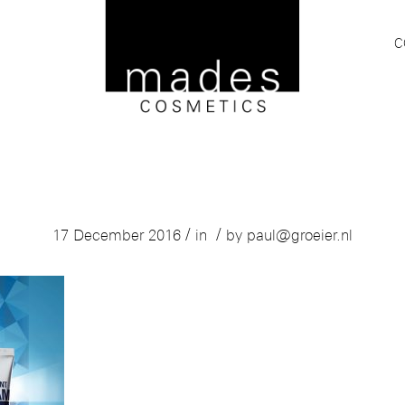
C
Mades Nautic Front
/
/
17 December 2016
in
by
paul@groeier.nl