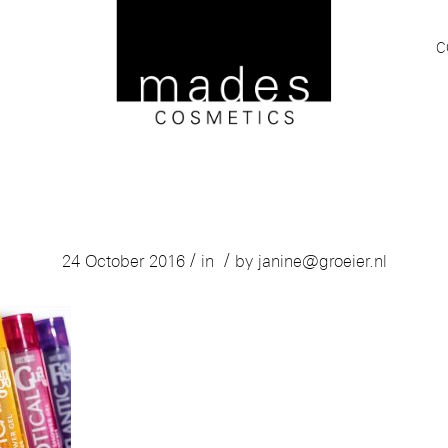
C
ortfolio-mades-uitgelicht-body-reso
/
/
24 October 2016
in
by
janine@groeier.nl