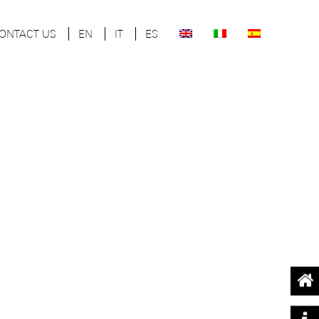
ONTACT US
EN
IT
ES
rt