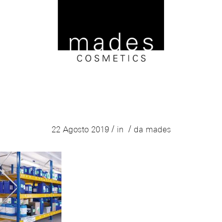
factory8
/
/
22 Agosto 2019
in
da
mades