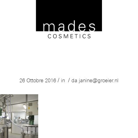
4
/
/
26 Ottobre 2016
in
da
janine@groeier.nl