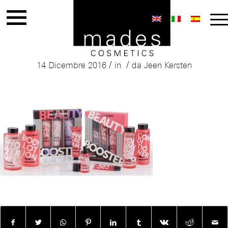
Mades Tones Booster Red
/
/
14 Dicembre 2016
in
da
Jeen Kersten