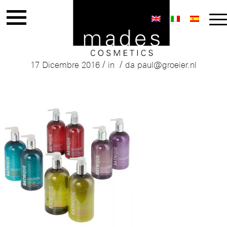
Mades Bathique Range
/
/
17 Dicembre 2016
in
da
paul@groeier.nl