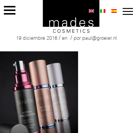
Mades Skinniks Sprays
/
/
19 diciembre 2016
en
por
paul@groeier.nl