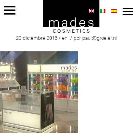
Mades Skinniks Store
/
/
20 diciembre 2016
en
por
paul@groeier.nl