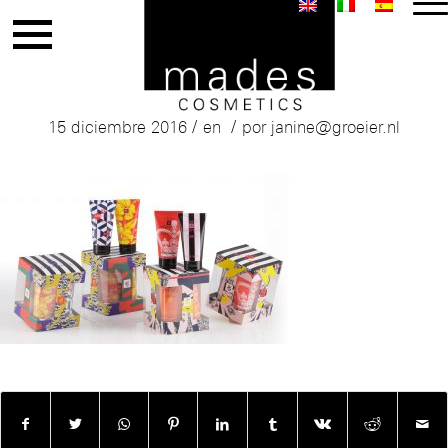
mades_greetings_boxes
/
/
15 diciembre 2016
en
por
janine@groeier.nl