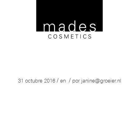
mades-logo-2016-web-mobile
/
/
31 octubre 2016
en
por
janine@groeier.nl