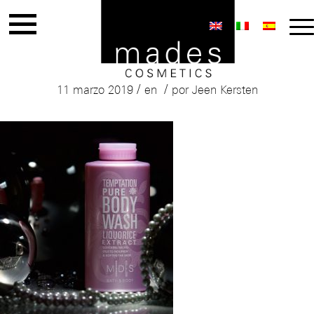
mades-bath-body
/
/
11 marzo 2019
en
por
Jeen Kersten