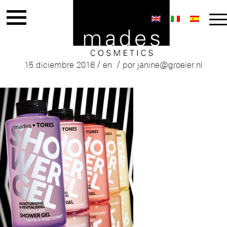
mades_tones_flessen
/
/
15 diciembre 2016
en
por
janine@groeier.nl