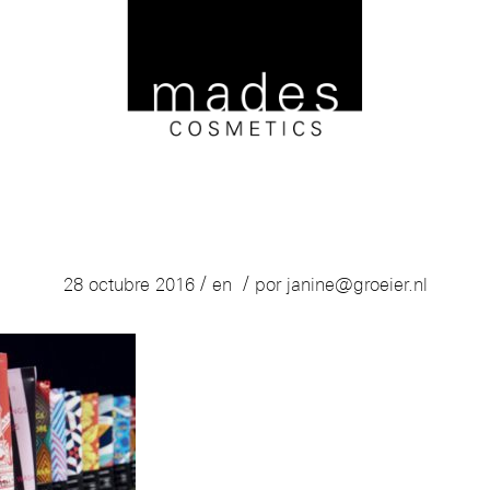
basisbanner-portfolio-1920-mades
/
/
28 octubre 2016
en
por
janine@groeier.nl