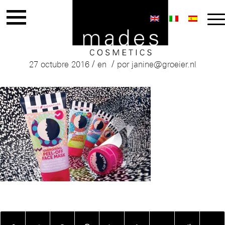
basisbanner-home-1920-mades3
/
/
27 octubre 2016
en
por
janine@groeier.nl